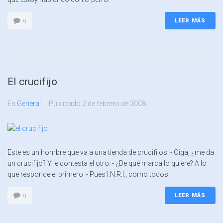
LEER MÁS
0
El crucifijo
En
General
Publicado
2 de febrero de 2008
Este es un hombre que va a una tienda de crucifijos: - Oiga, ¿me da
un crucifijo? Y le contesta el otro: - ¿De qué marca lo quiere? A lo
que responde el primero: - Pues I.N.R.I., como todos.
LEER MÁS
0