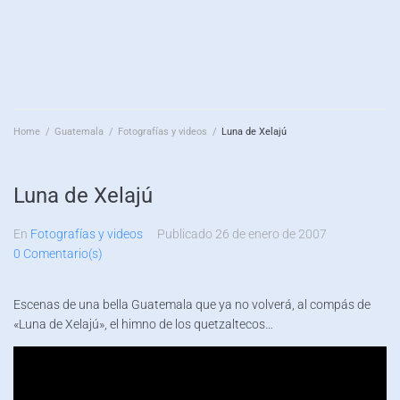
Home
/
Guatemala
/
Fotografías y videos
/
Luna de Xelajú
Luna de Xelajú
En
Fotografías y videos
Publicado
26 de enero de 2007
0 Comentario(s)
Escenas de una bella Guatemala que ya no volverá, al compás de
«Luna de Xelajú», el himno de los quetzaltecos…