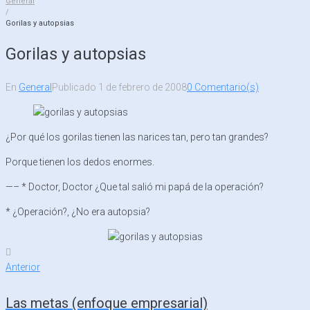
General
/
Gorilas y autopsias
Gorilas y autopsias
En
General
Publicado
1 de febrero de 2008
0 Comentario(s)
¿Por qué los gorilas tienen las narices tan, pero tan grandes?
Porque tienen los dedos enormes.
—– * Doctor, Doctor ¿Que tal salió mi papá de la operación?
* ¿Operación?, ¿No era autopsia?
Navegación
Anterior
Anterior
de
entradas
Las metas (enfoque empresarial)