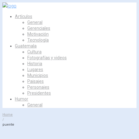
Skip
to
Artículos
content
General
Gerenciales
Motivación
Tecnología
Guatemala
Cultura
Fotografías y videos
Historia
Lugares
Municipios
Paisajes
Personajes
Presidentes
Humor
General
Home
/
puente