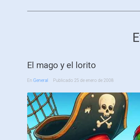
E
El mago y el lorito
En
General
Publicado
25 de enero de 2008