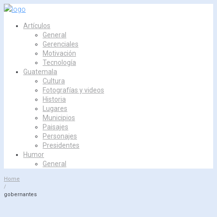
Skip
to
Artículos
content
General
Gerenciales
Motivación
Tecnología
Guatemala
Cultura
Fotografías y videos
Historia
Lugares
Municipios
Paisajes
Personajes
Presidentes
Humor
General
Home
/
gobernantes