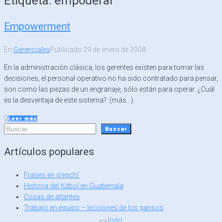
Etiqueta:
empoderar
Empowerment
En
Gerenciales
Publicado
29 de enero de 2008
En la administración clásica, los gerentes existen para tomar las
decisiones, el personal operativo no ha sido contratado para pensar,
son como las piezas de un engranaje, sólo están para operar. ¿Cuál
es la desventaja de este sistema? (más…)
0
Leer más
Buscar
Buscar
Artículos populares
Frases en q’eqchi’
Historia del fútbol en Guatemala
Cosas de atlantes
Trabajo en equipo – lecciones de los gansos