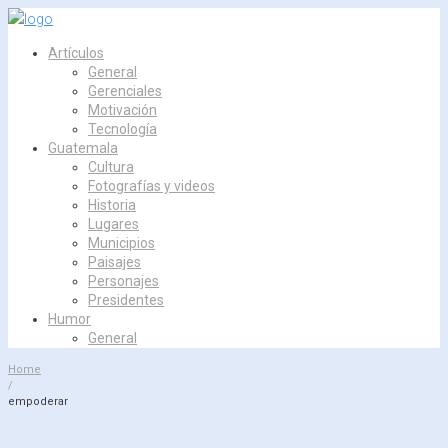
Skip
to
Artículos
content
General
Gerenciales
Motivación
Tecnología
Guatemala
Cultura
Fotografías y videos
Historia
Lugares
Municipios
Paisajes
Personajes
Presidentes
Humor
General
Home
/
empoderar