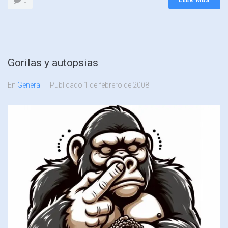
LEER MÁS
0
Gorilas y autopsias
En
General
Publicado
1 de febrero de 2008