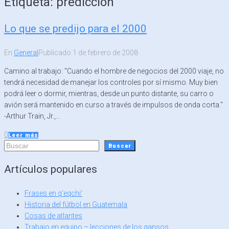
Etiqueta:
prediccion
Lo que se predijo para el 2000
En
General
Publicado
1 de febrero de 2008
Camino al trabajo: "Cuando el hombre de negocios del 2000 viaje, no
tendrá necesidad de manejar los controles por sí mismo. Muy bien
podrá leer o dormir, mientras, desde un punto distante, su carro o
avión será mantenido en curso a través de impulsos de onda corta."
-Arthur Train, Jr.,...
0
Leer más
Buscar
Buscar
Artículos populares
Frases en q’eqchi’
Historia del fútbol en Guatemala
Cosas de atlantes
Trabajo en equipo – lecciones de los gansos