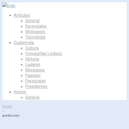
Skip
to
Artículos
content
General
Gerenciales
Motivación
Tecnología
Guatemala
Cultura
Fotografías y videos
Historia
Lugares
Municipios
Paisajes
Personajes
Presidentes
Humor
General
Home
/
prediccion