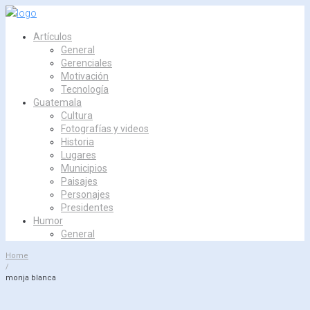
Skip
to
Artículos
content
General
Gerenciales
Motivación
Tecnología
Guatemala
Cultura
Fotografías y videos
Historia
Lugares
Municipios
Paisajes
Personajes
Presidentes
Humor
General
Home
/
monja blanca