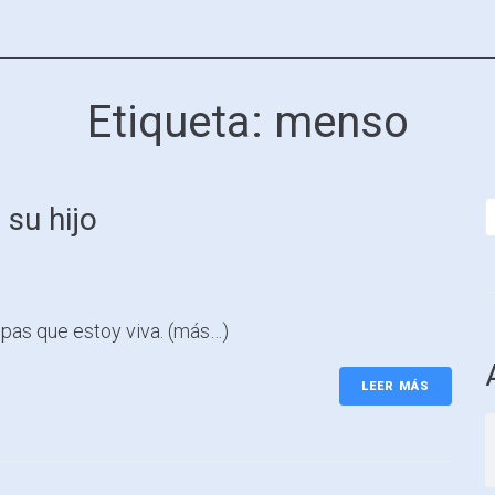
Etiqueta:
menso
 su hijo
epas que estoy viva. (más…)
LEER MÁS