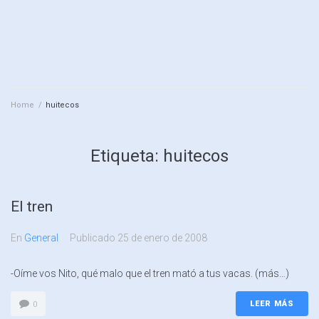
Home
/
huitecos
Etiqueta:
huitecos
El tren
En
General
Publicado
25 de enero de 2008
-Oíme vos Nito, qué malo que el tren mató a tus vacas. (más…)
LEER MÁS
0