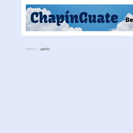
Home
/
gatillo