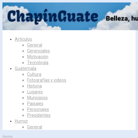
Skip
to
content
Artículos
General
Gerenciales
Motivación
Tecnología
Guatemala
Cultura
Fotografías y videos
Historia
Lugares
Municipios
Paisajes
Personajes
Presidentes
Humor
General
Home