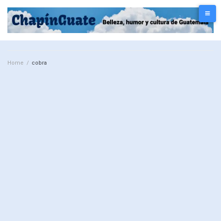
Home
/
cobra