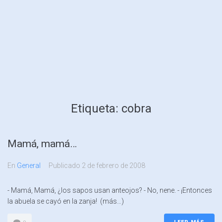
Etiqueta:
cobra
Mamá, mamá…
En
General
Publicado
2 de febrero de 2008
- Mamá, Mamá, ¿los sapos usan anteojos? - No, nene. - ¡Entonces
la abuela se cayó en la zanja! (más…)