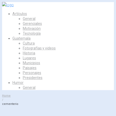
Skip
to
Artículos
content
General
Gerenciales
Motivación
Tecnología
Guatemala
Cultura
Fotografías y videos
Historia
Lugares
Municipios
Paisajes
Personajes
Presidentes
Humor
General
Home
/
cementerio